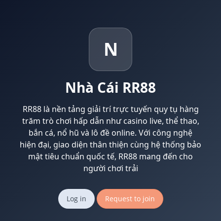
N
Nhà Cái RR88
RR88 là nền tảng giải trí trực tuyến quy tụ hàng
trăm trò chơi hấp dẫn như casino live, thể thao,
bắn cá, nổ hũ và lô đề online. Với công nghệ
hiện đại, giao diện thân thiện cùng hệ thống bảo
mật tiêu chuẩn quốc tế, RR88 mang đến cho
người chơi trải
Log in
Request to join