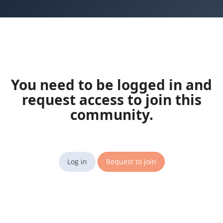
You need to be logged in and
request access to join this
community.
Log in
Request to join